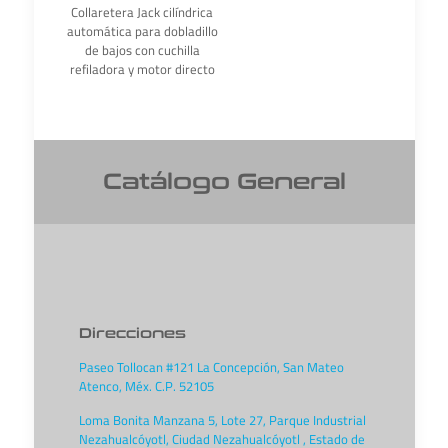
Collaretera Jack cilíndrica
automática para dobladillo
de bajos con cuchilla
refiladora y motor directo
Catálogo General
Direcciones
Paseo Tollocan #121 La Concepción, San Mateo
Atenco, Méx. C.P. 52105
Loma Bonita Manzana 5, Lote 27, Parque Industrial
Nezahualcóyotl, Ciudad Nezahualcóyotl , Estado de