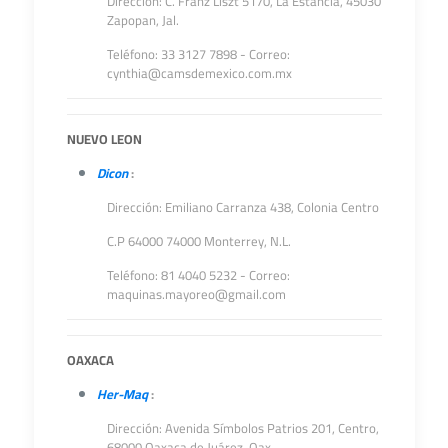
Dirección: C. Franz Liszt 5170, La Estancia, 45030
Zapopan, Jal.
Teléfono: 33 3127 7898 - Correo:
cynthia@camsdemexico.com.mx
NUEVO LEON
Dicon
:
Dirección: Emiliano Carranza 438, Colonia Centro
C.P 64000
74000 Monterrey, N.L.
Teléfono: 81 4040 5232 - Correo:
maquinas.mayoreo@gmail.com
OAXACA
Her-Maq
:
Dirección: Avenida Símbolos Patrios 201, Centro,
68000 Oaxaca de Juárez, Oax.