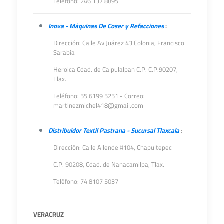
Teléfono: 246 137 8895
Inova - Máquinas De Coser y Refacciones
:
Dirección:
Calle Av Juárez 43 Colonia, Francisco
Sarabia
Heroica Cdad. de Calpulalpan
C.P.
C.P.90207
,
Tlax.
Teléfono: 55 6199 5251 - Correo:
martinezmichel418@gmail.com
Distribuidor Textil Pastrana - Sucursal Tlaxcala
:
Dirección: Calle Allende #104, Chapultepec
C.P. 90208, Cdad. de Nanacamilpa, Tlax.
Teléfono: 74 8107 5037
VERACRUZ