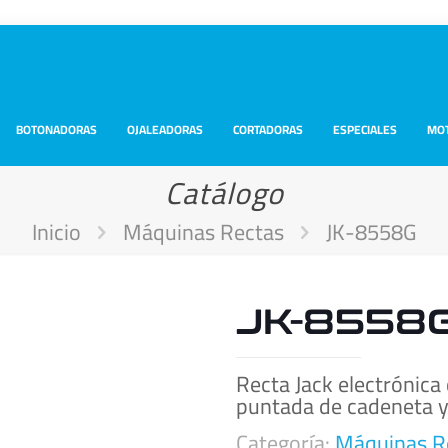
BOTONADORAS
OJALEADORAS
CORTADORAS
ESPECIALES
MO
Catálogo
Inicio
Máquinas Rectas
JK-8558G
JK-8558
Recta Jack electrónica
puntada de cadeneta y
Categoría:
Máquinas R