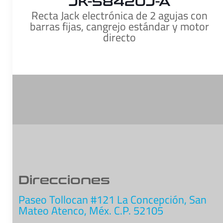
JK-58420J-A
Recta Jack electrónica de 2 agujas con
barras fijas, cangrejo estándar y motor
directo
Direcciones
Paseo Tollocan #121 La Concepción, San
Mateo Atenco, Méx. C.P. 52105