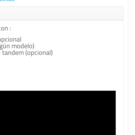
on :
opcional
según modelo)
o tandem (opcional)