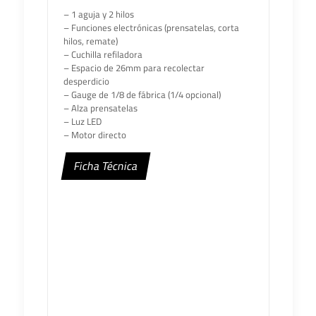
– 1 aguja y 2 hilos
– Funciones electrónicas (prensatelas, corta
hilos, remate)
– Cuchilla refiladora
– Espacio de 26mm para recolectar
desperdicio
– Gauge de 1/8 de fábrica (1/4 opcional)
– Alza prensatelas
– Luz LED
– Motor directo
Ficha Técnica