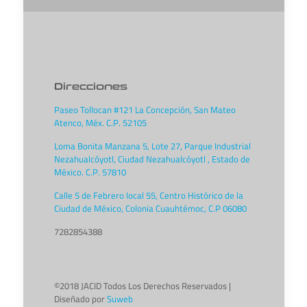
Direcciones
Paseo Tollocan #121 La Concepción, San Mateo
Atenco, Méx. C.P. 52105
Loma Bonita Manzana 5, Lote 27, Parque Industrial
Nezahualcóyotl, Ciudad Nezahualcóyotl , Estado de
México. C.P. 57810
Calle 5 de Febrero local 55, Centro Histórico de la
Ciudad de México, Colonia Cuauhtémoc, C.P 06080
7282854388
©2018 JACID Todos Los Derechos Reservados |
Diseñado por
Suweb