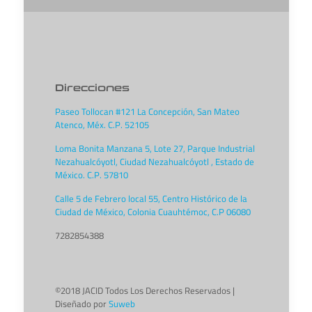
Direcciones
Paseo Tollocan #121 La Concepción, San Mateo
Atenco, Méx. C.P. 52105
Loma Bonita Manzana 5, Lote 27, Parque Industrial
Nezahualcóyotl, Ciudad Nezahualcóyotl , Estado de
México. C.P. 57810
Calle 5 de Febrero local 55, Centro Histórico de la
Ciudad de México, Colonia Cuauhtémoc, C.P 06080
7282854388
©2018 JACID Todos Los Derechos Reservados |
Diseñado por
Suweb