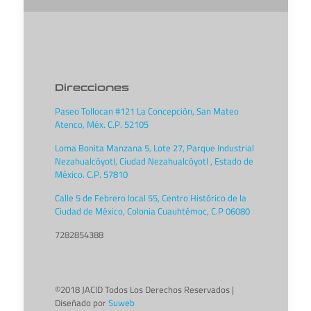
Direcciones
Paseo Tollocan #121 La Concepción, San Mateo
Atenco, Méx. C.P. 52105
Loma Bonita Manzana 5, Lote 27, Parque Industrial
Nezahualcóyotl, Ciudad Nezahualcóyotl , Estado de
México. C.P. 57810
Calle 5 de Febrero local 55, Centro Histórico de la
Ciudad de México, Colonia Cuauhtémoc, C.P 06080
7282854388
©2018 JACID Todos Los Derechos Reservados |
Diseñado por
Suweb