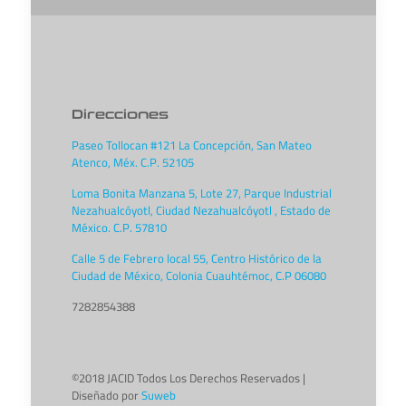
Direcciones
Paseo Tollocan #121 La Concepción, San Mateo
Atenco, Méx. C.P. 52105
Loma Bonita Manzana 5, Lote 27, Parque Industrial
Nezahualcóyotl, Ciudad Nezahualcóyotl , Estado de
México. C.P. 57810
Calle 5 de Febrero local 55, Centro Histórico de la
Ciudad de México, Colonia Cuauhtémoc, C.P 06080
7282854388
©2018 JACID Todos Los Derechos Reservados |
Diseñado por
Suweb