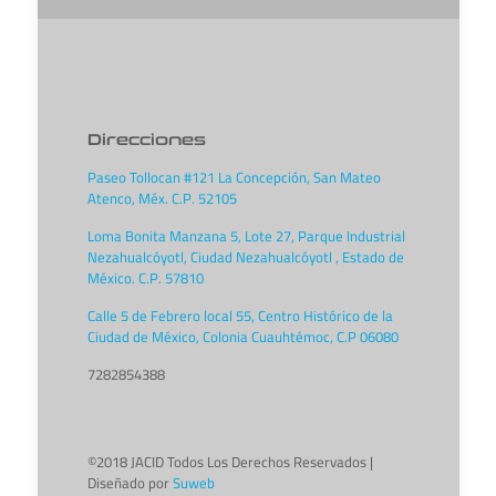
Direcciones
Paseo Tollocan #121 La Concepción, San Mateo
Atenco, Méx. C.P. 52105
Loma Bonita Manzana 5, Lote 27, Parque Industrial
Nezahualcóyotl, Ciudad Nezahualcóyotl , Estado de
México. C.P. 57810
Calle 5 de Febrero local 55, Centro Histórico de la
Ciudad de México, Colonia Cuauhtémoc, C.P 06080
7282854388
©2018 JACID Todos Los Derechos Reservados |
Diseñado por
Suweb