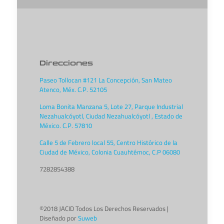
Direcciones
Paseo Tollocan #121 La Concepción, San Mateo
Atenco, Méx. C.P. 52105
Loma Bonita Manzana 5, Lote 27, Parque Industrial
Nezahualcóyotl, Ciudad Nezahualcóyotl , Estado de
México. C.P. 57810
Calle 5 de Febrero local 55, Centro Histórico de la
Ciudad de México, Colonia Cuauhtémoc, C.P 06080
7282854388
©2018 JACID Todos Los Derechos Reservados |
Diseñado por
Suweb