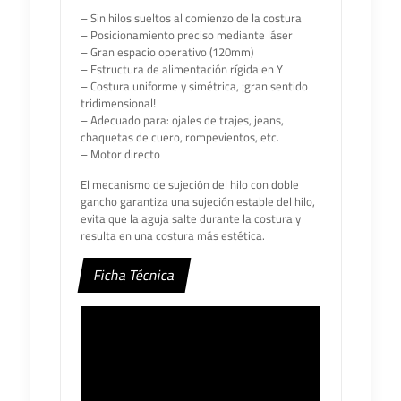
– Sin hilos sueltos al comienzo de la costura
– Posicionamiento preciso mediante láser
– Gran espacio operativo (120mm)
– Estructura de alimentación rígida en Y
– Costura uniforme y simétrica, ¡gran sentido
tridimensional!
– Adecuado para: ojales de trajes, jeans,
chaquetas de cuero, rompevientos, etc.
– Motor directo
El mecanismo de sujeción del hilo con doble
gancho garantiza una sujeción estable del hilo,
evita que la aguja salte durante la costura y
resulta en una costura más estética.
Ficha Técnica