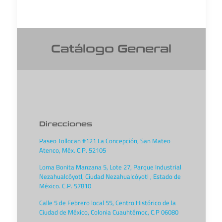
Catálogo General
Direcciones
Paseo Tollocan #121 La Concepción, San Mateo
Atenco, Méx. C.P. 52105
Loma Bonita Manzana 5, Lote 27, Parque Industrial
Nezahualcóyotl, Ciudad Nezahualcóyotl , Estado de
México. C.P. 57810
Calle 5 de Febrero local 55, Centro Histórico de la
Ciudad de México, Colonia Cuauhtémoc, C.P 06080