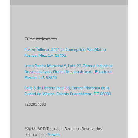
Direcciones
Paseo Tollocan #121 La Concepción, San Mateo
Atenco, Méx. C.P. 52105
Loma Bonita Manzana 5, Lote 27, Parque Industrial
Nezahualcóyotl, Ciudad Nezahualcóyotl , Estado de
México. C.P. 57810
Calle 5 de Febrero local 55, Centro Histórico de la
Ciudad de México, Colonia Cuauhtémoc, C.P 06080
7282854388
©2018 JACID Todos Los Derechos Reservados |
Diseñado por
Suweb