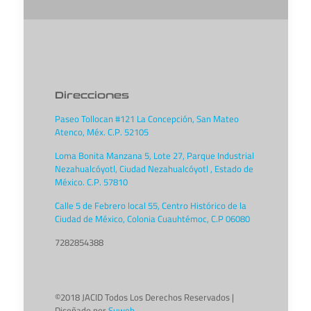
Direcciones
Paseo Tollocan #121 La Concepción, San Mateo
Atenco, Méx. C.P. 52105
Loma Bonita Manzana 5, Lote 27, Parque Industrial
Nezahualcóyotl, Ciudad Nezahualcóyotl , Estado de
México. C.P. 57810
Calle 5 de Febrero local 55, Centro Histórico de la
Ciudad de México, Colonia Cuauhtémoc, C.P 06080
7282854388
©2018 JACID Todos Los Derechos Reservados |
Diseñado por
Suweb