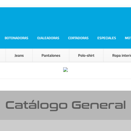
BOTONADORAS
OJALEADORAS
CORTADORAS
ESPECIALES
MO
Jeans
Pantalones
Polo-shirt
Ropa interi
Catálogo General